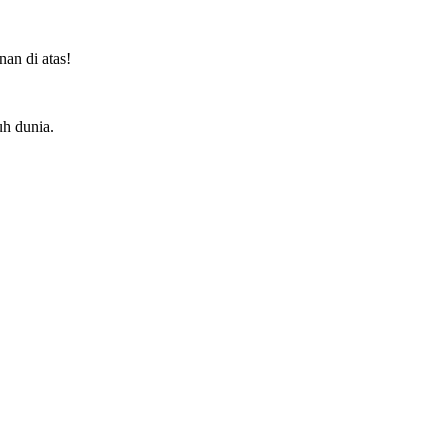
an di atas!
uh dunia.